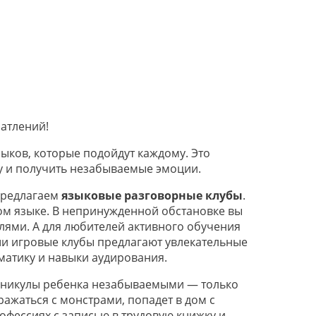
чатлений!
ыков, которые подойдут каждому. Это
ду и получить незабываемые эмоции.
 предлагаем
языковые разговорные клубы
.
ном языке. В непринужденной обстановке вы
лями. А для любителей активного обучения
ши игровые клубы предлагают увлекательные
мматику и навыки аудирования.
 каникулы ребенка незабываемыми — только
ражаться с монстрами, попадет в дом с
офессиях с записью в трудовую книжку и