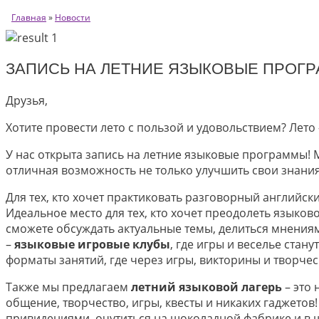
Главная
»
Новости
ЗАПИСЬ НА ЛЕТНИЕ ЯЗЫКОВЫЕ ПРОГ
Друзья,
Хотите провести лето с пользой и удовольствием? Лето
У нас открыта запись на летние языковые программы!
отличная возможность не только улучшить свои знания
Для тех, кто хочет практиковать разговорный английс
Идеальное место для тех, кто хочет преодолеть языко
сможете обсуждать актуальные темы, делиться мнения
–
языковые игровые клубы
, где игры и веселье ста
форматы занятий, где через игры, викторины и творчес
Также мы предлагаем
летний языковой лагерь
– это 
общение, творчество, игры, квесты и никаких гаджетов
привидениями, очутиться на шоколадной фабрике и в ш