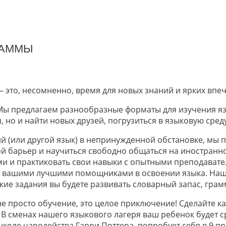
РАММЫ
 – это, несомненно, время для новых знаний и ярких впе
 Мы предлагаем разнообразные форматы для изучения яз
, но и найти новых друзей, погрузиться в языковую сре
кий (или другой язык) в непринужденной обстановке, мы
вой барьер и научиться свободно общаться на иностран
ми и практиковать свои навыки с опытными преподавате
нут вашими лучшими помощниками в освоении языка. На
кие задания вы будете развивать словарный запас, гра
не просто обучение, это целое приключение! Сделайте
! В сменах нашего языкового лагеря ваш ребенок будет с
коле чародейства Гарри Поттера, попробует себя в 9 пр